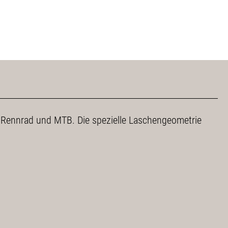
uf Rennrad und MTB. Die spezielle Laschengeometrie